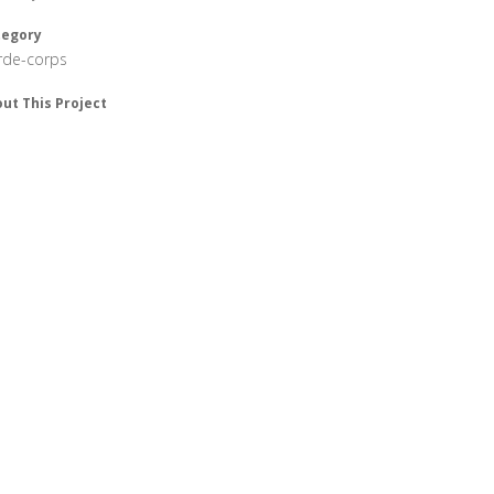
tegory
rde-corps
ut This Project