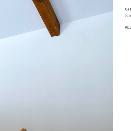
Ca
Ga
Abo