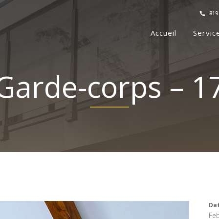
819
Accueil
Servic
Garde-corps – 1
Da
Feb