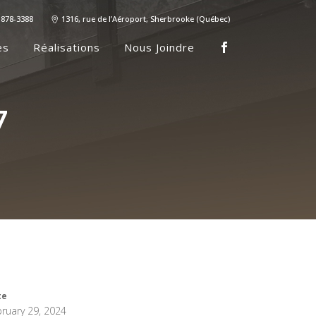
 878-3388
1316, rue de l’Aéroport, Sherbrooke (Québec)
es
Réalisations
Nous Joindre
7
te
ruary 29, 2024