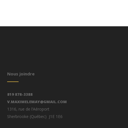
Nous joindre
819 878-3388
V.MAXIMELEMAY@GMAIL.COM
1316, rue de l’Aéroport
Sherbrooke (Québec) J1E 1E6